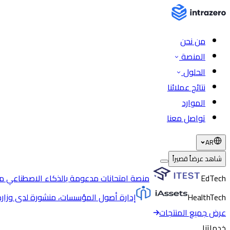
من نحن
المنصة
الحلول
نتائج عملائنا
الموارد
تواصل معنا
AR
شاهد عرضاً قصيراً
EdTech
منصة امتحانات مدعومة بالذكاء الاصطناعي مع
HealthTech
إدارة أصول المؤسسات، منشورة لدى وزار
عرض جميع المنتجات
خدماتنا