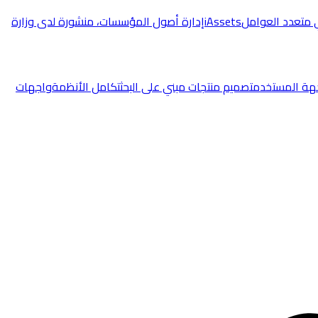
 متعدد العوامل
iAssets
إدارة أصول المؤسسات، منشورة لدى وزارة
هة المستخدم
تصميم منتجات مبني على البحث
تكامل الأنظمة
واجهات