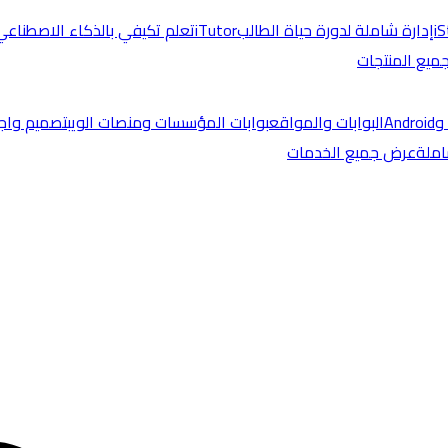
i
إدارة شاملة لدورة حياة الطالب
iTutor
تعلم تكيفي بالذكاء الاصطناعي
يع المنتجات
البوابات والمواقع
بوابات المؤسسات ومنصات الويب
تصميم واج
املة
عرض جميع الخدمات