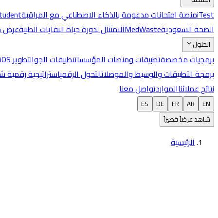
iTest
منصة امتحانات مدعومة بالذكاء الاصطناعي مع المراقبة
Student
الصحة السعودية
MedWaste
الامتثال لدورة حياة النفايات الطبية
عرض جم
الحلول
برمجيات مخصصة
تطبيقات ومنصات المؤسسات
تطبيقات الجوال
تطوير iOS وAndroid
برمجة التطبيقات والوسيط والموصلات
التحول الرقمي
استراتيجية رقمية ش
نتائج عملائنا
الموارد
تواصل معنا
ES
DE
FR
AR
EN
شاهد عرضاً قصيراً
الرئيسية