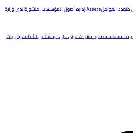
 متعدد العوامل
iAssets
إدارة أصول المؤسسات، منشورة لدى وزارة
هة المستخدم
تصميم منتجات مبني على البحث
تكامل الأنظمة
واجهات