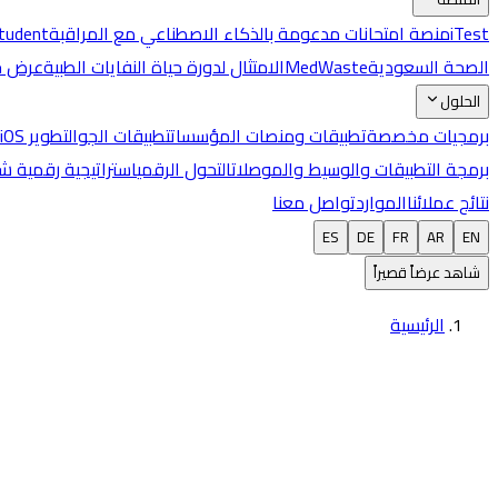
iTest
منصة امتحانات مدعومة بالذكاء الاصطناعي مع المراقبة
Student
الصحة السعودية
MedWaste
الامتثال لدورة حياة النفايات الطبية
عرض جم
الحلول
برمجيات مخصصة
تطبيقات ومنصات المؤسسات
تطبيقات الجوال
تطوير iOS وAndroid
برمجة التطبيقات والوسيط والموصلات
التحول الرقمي
استراتيجية رقمية ش
نتائج عملائنا
الموارد
تواصل معنا
ES
DE
FR
AR
EN
شاهد عرضاً قصيراً
الرئيسية