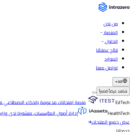
من نحن
المنصة
الحلول
نتائج عملائنا
الموارد
تواصل معنا
AR
شاهد عرضاً قصيراً
EdTech
منصة امتحانات مدعومة بالذكاء الاصطناعي مع
HealthTech
إدارة أصول المؤسسات، منشورة لدى وزار
عرض جميع المنتجات
خدماتنا