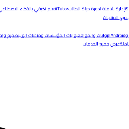
i
إدارة شاملة لدورة حياة الطالب
iTutor
تعلم تكيفي بالذكاء الاصطناعي
يع المنتجات
البوابات والمواقع
بوابات المؤسسات ومنصات الويب
تصميم واج
املة
عرض جميع الخدمات