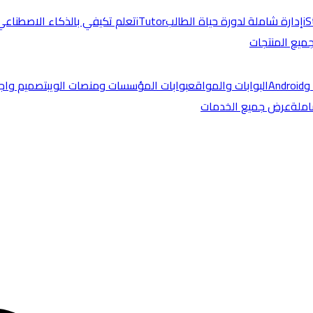
i
إدارة شاملة لدورة حياة الطالب
iTutor
تعلم تكيفي بالذكاء الاصطناعي
يع المنتجات
البوابات والمواقع
بوابات المؤسسات ومنصات الويب
تصميم واج
املة
عرض جميع الخدمات