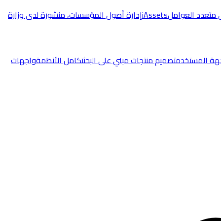
 متعدد العوامل
iAssets
إدارة أصول المؤسسات، منشورة لدى وزارة
هة المستخدم
تصميم منتجات مبني على البحث
تكامل الأنظمة
واجهات