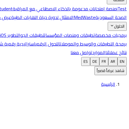
iTest
منصة امتحانات مدعومة بالذكاء الاصطناعي مع المراقبة
Student
الصحة السعودية
MedWaste
الامتثال لدورة حياة النفايات الطبية
عرض جم
الحلول
برمجيات مخصصة
تطبيقات ومنصات المؤسسات
تطبيقات الجوال
تطوير iOS وAndroid
برمجة التطبيقات والوسيط والموصلات
التحول الرقمي
استراتيجية رقمية ش
نتائج عملائنا
الموارد
تواصل معنا
ES
DE
FR
AR
EN
شاهد عرضاً قصيراً
الرئيسية