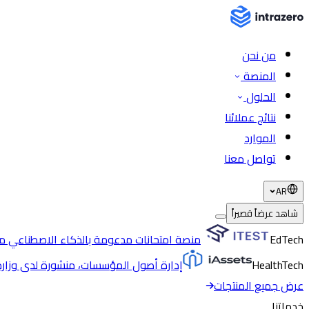
من نحن
المنصة
الحلول
نتائج عملائنا
الموارد
تواصل معنا
AR
شاهد عرضاً قصيراً
EdTech
منصة امتحانات مدعومة بالذكاء الاصطناعي مع
HealthTech
إدارة أصول المؤسسات، منشورة لدى وزار
عرض جميع المنتجات
خدماتنا