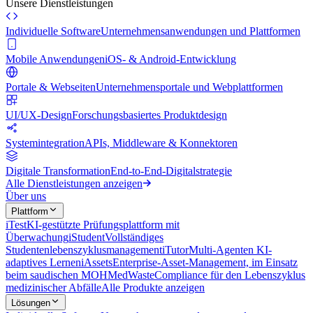
Unsere Dienstleistungen
Individuelle Software
Unternehmensanwendungen und Plattformen
Mobile Anwendungen
iOS- & Android-Entwicklung
Portale & Webseiten
Unternehmensportale und Webplattformen
UI/UX-Design
Forschungsbasiertes Produktdesign
Systemintegration
APIs, Middleware & Konnektoren
Digitale Transformation
End-to-End-Digitalstrategie
Alle Dienstleistungen anzeigen
Über uns
Plattform
iTest
KI-gestützte Prüfungsplattform mit
Überwachung
iStudent
Vollständiges
Studentenlebenszyklusmanagement
iTutor
Multi-Agenten KI-
adaptives Lernen
iAssets
Enterprise-Asset-Management, im Einsatz
beim saudischen MOH
MedWaste
Compliance für den Lebenszyklus
medizinischer Abfälle
Alle Produkte anzeigen
Lösungen