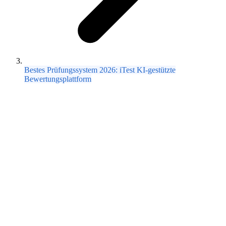
Bestes Prüfungssystem 2026: iTest KI-gestützte
Bewertungsplattform
Mahmoud Ghonemi
24. Feb. 2026 ·
1
Min. Lesezeit