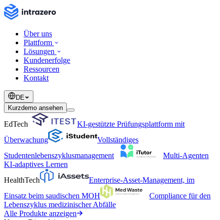
Über uns
Plattform
Lösungen
Kundenerfolge
Ressourcen
Kontakt
DE
Kurzdemo ansehen
EdTech
KI-gestützte Prüfungsplattform mit
Überwachung
Vollständiges
Studentenlebenszyklusmanagement
Multi-Agenten
KI-adaptives Lernen
HealthTech
Enterprise-Asset-Management, im
Einsatz beim saudischen MOH
Compliance für den
Lebenszyklus medizinischer Abfälle
Alle Produkte anzeigen