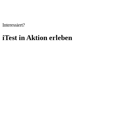
Erfahren Sie, wie Intrazero das Vertrauen von UNESCO, WHO,
UNICEF und der ägyptischen Regierung durch innovative
Technologielösungen gewonnen hat.
Interessiert?
iTest in Aktion erleben
Vollständiger Name
Geschäftliche E-Mail
Organisation
Produkt von Interesse