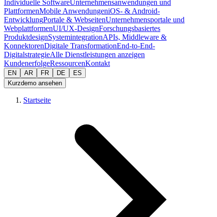
Individuelle Software
Unternehmensanwendungen und
Plattformen
Mobile Anwendungen
iOS- & Android-
Entwicklung
Portale & Webseiten
Unternehmensportale und
Webplattformen
UI/UX-Design
Forschungsbasiertes
Produktdesign
Systemintegration
APIs, Middleware &
Konnektoren
Digitale Transformation
End-to-End-
Digitalstrategie
Alle Dienstleistungen anzeigen
Kundenerfolge
Ressourcen
Kontakt
EN
AR
FR
DE
ES
Kurzdemo ansehen
Startseite