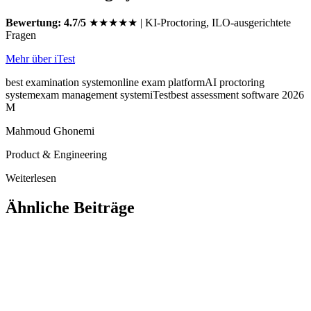
Bewertung: 4.7/5
★★★★★ | KI-Proctoring, ILO-ausgerichtete
Fragen
Mehr über iTest
best examination system
online exam platform
AI proctoring
system
exam management system
iTest
best assessment software 2026
M
Mahmoud Ghonemi
Product & Engineering
Weiterlesen
Ähnliche Beiträge
Webdesign & Technologie
Natürliche Sprache zu SQL: So chatten Sie mit Ihrer
Datenbank