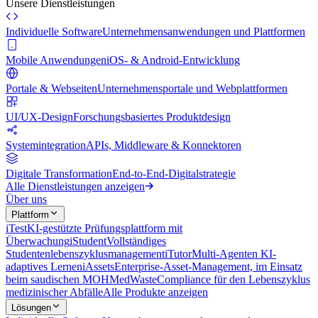
Unsere Dienstleistungen
Individuelle Software
Unternehmensanwendungen und Plattformen
Mobile Anwendungen
iOS- & Android-Entwicklung
Portale & Webseiten
Unternehmensportale und Webplattformen
UI/UX-Design
Forschungsbasiertes Produktdesign
Systemintegration
APIs, Middleware & Konnektoren
Digitale Transformation
End-to-End-Digitalstrategie
Alle Dienstleistungen anzeigen
Über uns
Plattform
iTest
KI-gestützte Prüfungsplattform mit
Überwachung
iStudent
Vollständiges
Studentenlebenszyklusmanagement
iTutor
Multi-Agenten KI-
adaptives Lernen
iAssets
Enterprise-Asset-Management, im Einsatz
beim saudischen MOH
MedWaste
Compliance für den Lebenszyklus
medizinischer Abfälle
Alle Produkte anzeigen
Lösungen