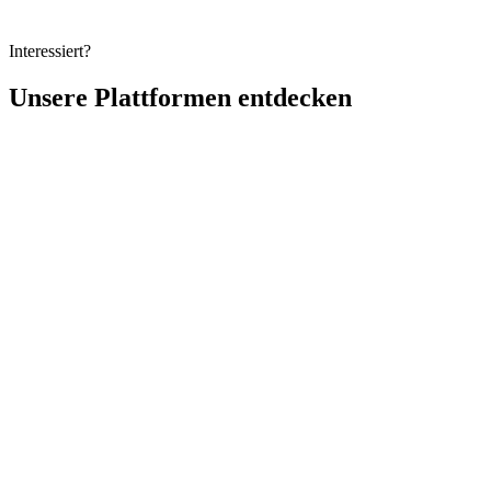
Technologielösungen gewonnen hat.
Interessiert?
Unsere Plattformen entdecken
Vollständiger Name
Geschäftliche E-Mail
Organisation
Produkt von Interesse