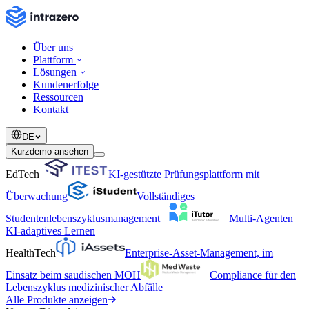
Über uns
Plattform
Lösungen
Kundenerfolge
Ressourcen
Kontakt
DE
Kurzdemo ansehen
EdTech
KI-gestützte Prüfungsplattform mit
Überwachung
Vollständiges
Studentenlebenszyklusmanagement
Multi-Agenten
KI-adaptives Lernen
HealthTech
Enterprise-Asset-Management, im
Einsatz beim saudischen MOH
Compliance für den
Lebenszyklus medizinischer Abfälle
Alle Produkte anzeigen