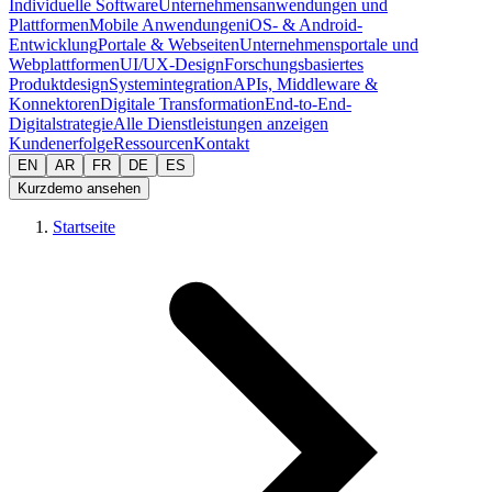
Individuelle Software
Unternehmensanwendungen und
Plattformen
Mobile Anwendungen
iOS- & Android-
Entwicklung
Portale & Webseiten
Unternehmensportale und
Webplattformen
UI/UX-Design
Forschungsbasiertes
Produktdesign
Systemintegration
APIs, Middleware &
Konnektoren
Digitale Transformation
End-to-End-
Digitalstrategie
Alle Dienstleistungen anzeigen
Kundenerfolge
Ressourcen
Kontakt
EN
AR
FR
DE
ES
Kurzdemo ansehen
Startseite