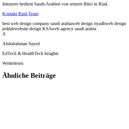
Intrazero bedient Saudi-Arabien von seinem Büro in Riad.
Kontakt Riad-Team
best web design company saudi arabia
web design riyadh
web design
jeddah
website design KSA
web agency saudi arabia
A
Abdulrahman Sayed
EdTech & HealthTech Insights
Weiterlesen
Ähnliche Beiträge
Webdesign & Technologie
Natürliche Sprache zu SQL: So chatten Sie mit Ihrer
Datenbank
Natürliche Sprache zu SQL ermöglicht es jedem, eine Frage in
einfacher Sprache zu stellen und eine Antwort aus der Datenbank zu