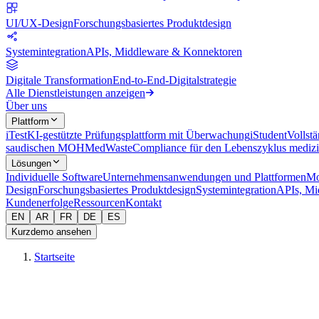
UI/UX-Design
Forschungsbasiertes Produktdesign
Systemintegration
APIs, Middleware & Konnektoren
Digitale Transformation
End-to-End-Digitalstrategie
Alle Dienstleistungen anzeigen
Über uns
Plattform
iTest
KI-gestützte Prüfungsplattform mit Überwachung
iStudent
Vollst
saudischen MOH
MedWaste
Compliance für den Lebenszyklus medizi
Lösungen
Individuelle Software
Unternehmensanwendungen und Plattformen
Mo
Design
Forschungsbasiertes Produktdesign
Systemintegration
APIs, Mi
Kundenerfolge
Ressourcen
Kontakt
EN
AR
FR
DE
ES
Kurzdemo ansehen
Startseite