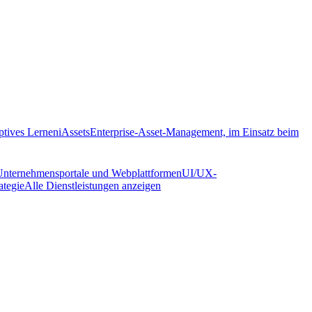
ptives Lernen
iAssets
Enterprise-Asset-Management, im Einsatz beim
Unternehmensportale und Webplattformen
UI/UX-
ategie
Alle Dienstleistungen anzeigen