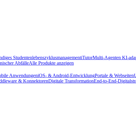
ändiges Studentenlebenszyklusmanagement
iTutor
Multi-Agenten KI-ada
nischer Abfälle
Alle Produkte anzeigen
bile Anwendungen
iOS- & Android-Entwicklung
Portale & Webseiten
ddleware & Konnektoren
Digitale Transformation
End-to-End-Digitalstr