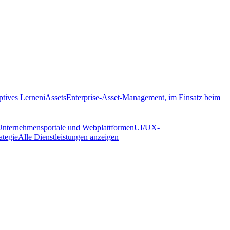
ptives Lernen
iAssets
Enterprise-Asset-Management, im Einsatz beim
Unternehmensportale und Webplattformen
UI/UX-
ategie
Alle Dienstleistungen anzeigen