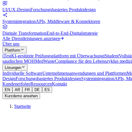
UI/UX-Design
Forschungsbasiertes Produktdesign
Systemintegration
APIs, Middleware & Konnektoren
Digitale Transformation
End-to-End-Digitalstrategie
Alle Dienstleistungen anzeigen
Über uns
Plattform
iTest
KI-gestützte Prüfungsplattform mit Überwachung
iStudent
Vollst
saudischen MOH
MedWaste
Compliance für den Lebenszyklus medizi
Lösungen
Individuelle Software
Unternehmensanwendungen und Plattformen
Mo
Design
Forschungsbasiertes Produktdesign
Systemintegration
APIs, Mi
Kundenerfolge
Ressourcen
Kontakt
EN
AR
FR
DE
ES
Kurzdemo ansehen
Startseite