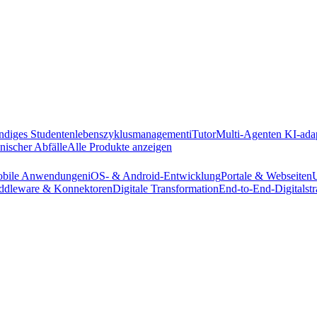
ändiges Studentenlebenszyklusmanagement
iTutor
Multi-Agenten KI-ada
nischer Abfälle
Alle Produkte anzeigen
bile Anwendungen
iOS- & Android-Entwicklung
Portale & Webseiten
ddleware & Konnektoren
Digitale Transformation
End-to-End-Digitalstr