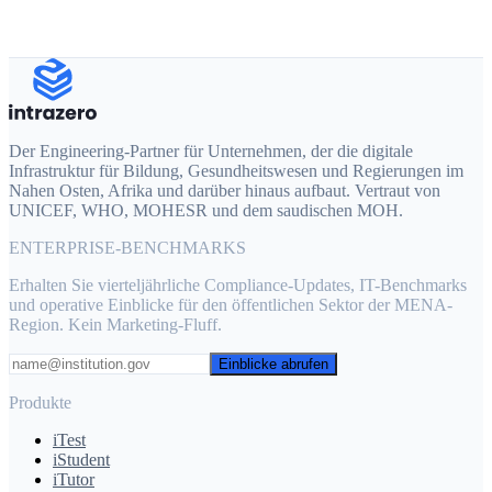
Lassen sich Ihre Plattformen in unsere Systeme integrieren?
Ja. iMiddleware ist unsere Integrationsschicht mit REST-APIs, SSO
(SAML/OAuth), LMS (LTI) und individuellen Konnektoren.
Der Engineering-Partner für Unternehmen, der die digitale
Infrastruktur für Bildung, Gesundheitswesen und Regierungen im
Nahen Osten, Afrika und darüber hinaus aufbaut. Vertraut von
UNICEF, WHO, MOHESR und dem saudischen MOH.
ENTERPRISE-BENCHMARKS
Erhalten Sie vierteljährliche Compliance-Updates, IT-Benchmarks
und operative Einblicke für den öffentlichen Sektor der MENA-
Region. Kein Marketing-Fluff.
Einblicke abrufen
Produkte
iTest
iStudent
iTutor