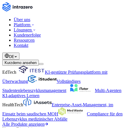
Über uns
Plattform
Lösungen
Kundenerfolge
Ressourcen
Kontakt
DE
Kurzdemo ansehen
EdTech
KI-gestützte Prüfungsplattform mit
Überwachung
Vollständiges
Studentenlebenszyklusmanagement
Multi-Agenten
KI-adaptives Lernen
HealthTech
Enterprise-Asset-Management, im
Einsatz beim saudischen MOH
Compliance für den
Lebenszyklus medizinischer Abfälle
Alle Produkte anzeigen