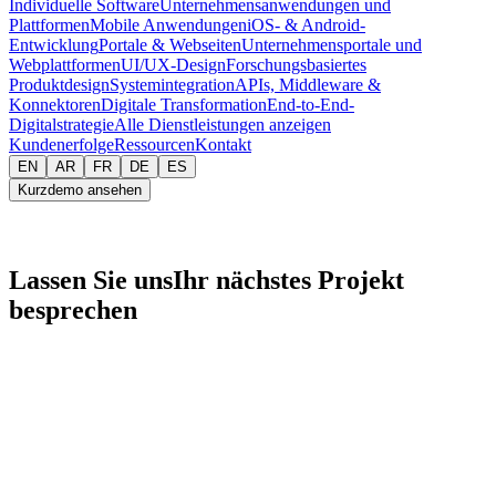
Individuelle Software
Unternehmensanwendungen und
Plattformen
Mobile Anwendungen
iOS- & Android-
Entwicklung
Portale & Webseiten
Unternehmensportale und
Webplattformen
UI/UX-Design
Forschungsbasiertes
Produktdesign
Systemintegration
APIs, Middleware &
Konnektoren
Digitale Transformation
End-to-End-
Digitalstrategie
Alle Dienstleistungen anzeigen
Kundenerfolge
Ressourcen
Kontakt
EN
AR
FR
DE
ES
Kurzdemo ansehen
Lassen Sie uns
Ihr nächstes Projekt
besprechen
Kontakt
E-Mail
info@intrazero.com
Telefon
+20 111 051 1128
Öffnungszeiten
So–Do · 9–17 EET