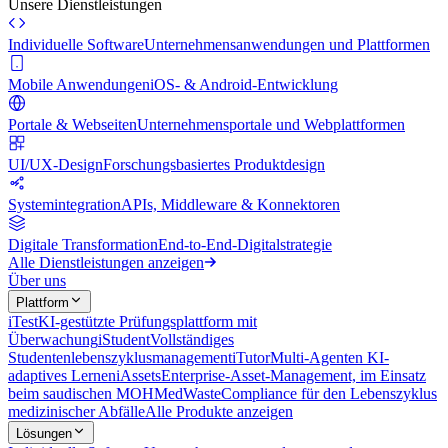
Unsere Dienstleistungen
Individuelle Software
Unternehmensanwendungen und Plattformen
Mobile Anwendungen
iOS- & Android-Entwicklung
Portale & Webseiten
Unternehmensportale und Webplattformen
UI/UX-Design
Forschungsbasiertes Produktdesign
Systemintegration
APIs, Middleware & Konnektoren
Digitale Transformation
End-to-End-Digitalstrategie
Alle Dienstleistungen anzeigen
Über uns
Plattform
iTest
KI-gestützte Prüfungsplattform mit
Überwachung
iStudent
Vollständiges
Studentenlebenszyklusmanagement
iTutor
Multi-Agenten KI-
adaptives Lernen
iAssets
Enterprise-Asset-Management, im Einsatz
beim saudischen MOH
MedWaste
Compliance für den Lebenszyklus
medizinischer Abfälle
Alle Produkte anzeigen
Lösungen