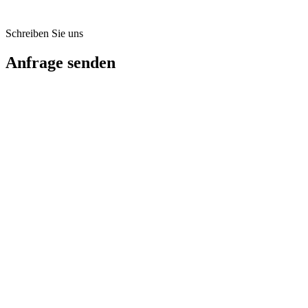
Antwortzeit
Innerhalb eines Werktags
Schreiben Sie uns
Anfrage senden
Vollständiger Name
Geschäftliche E-Mail
Organisation
Produkt von Interesse